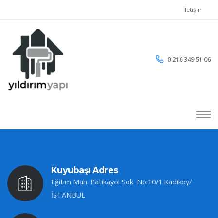
İletişim
0 216 349 51 06
Kuyubaşı Adres
Eğitim Mah. Patikayol Sok. No:10/1 Kadıköy/
İSTANBUL