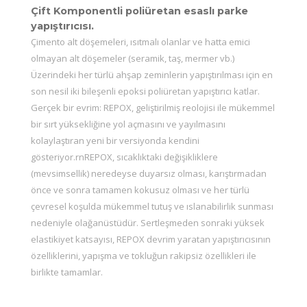
Çift Komponentli poliüretan esaslı parke
yapıştırıcısı.
Çimento alt döşemeleri, ısıtmalı olanlar ve hatta emici
olmayan alt döşemeler (seramik, taş, mermer vb.)
Üzerindeki her türlü ahşap zeminlerin yapıştırılması için en
son nesil iki bileşenli epoksi poliüretan yapıştırıcı katlar.
Gerçek bir evrim: REPOX, geliştirilmiş reolojisi ile mükemmel
bir sırt yüksekliğine yol açmasını ve yayılmasını
kolaylaştıran yeni bir versiyonda kendini
gösteriyor.rnREPOX, sıcaklıktaki değişikliklere
(mevsimsellik) neredeyse duyarsız olması, karıştırmadan
önce ve sonra tamamen kokusuz olması ve her türlü
çevresel koşulda mükemmel tutuş ve ıslanabilirlik sunması
nedeniyle olağanüstüdür. Sertleşmeden sonraki yüksek
elastikiyet katsayısı, REPOX devrim yaratan yapıştırıcısının
özelliklerini, yapışma ve tokluğun rakipsiz özellikleri ile
birlikte tamamlar.