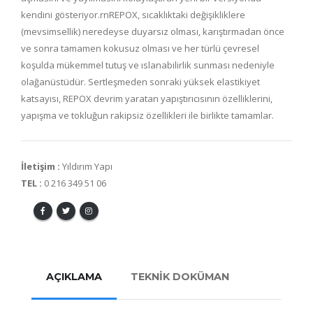
kendini gösteriyor.rnREPOX, sıcaklıktaki değişikliklere
(mevsimsellik) neredeyse duyarsız olması, karıştırmadan önce
ve sonra tamamen kokusuz olması ve her türlü çevresel
koşulda mükemmel tutuş ve ıslanabilirlik sunması nedeniyle
olağanüstüdür. Sertleşmeden sonraki yüksek elastikiyet
katsayısı, REPOX devrim yaratan yapıştırıcısının özelliklerini,
yapışma ve tokluğun rakipsiz özellikleri ile birlikte tamamlar.
İletişim :
Yıldırım Yapı
TEL :
0 216 349 51 06
AÇIKLAMA
TEKNİK DOKÜMAN