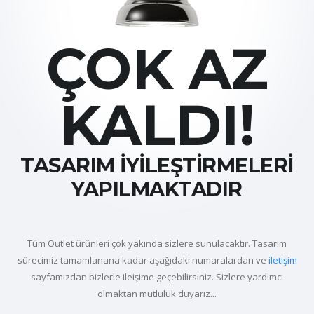
ÇOK AZ
KALDI!
TASARIM İYİLEŞTİRMELERİ
YAPILMAKTADIR
Tüm Outlet ürünleri çok yakında sizlere sunulacaktır. Tasarım
sürecimiz tamamlanana kadar aşağıdaki numaralardan ve
iletişim
sayfamızdan bizlerle ileişime geçebilirsiniz. Sizlere yardımcı
olmaktan mutluluk duyarız...