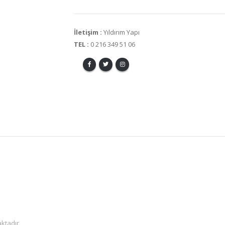
İletişim :
Yıldırım Yapı
TEL :
0 216 349 51 06
ktadır,