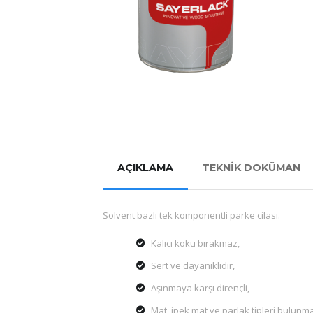
AÇIKLAMA
TEKNİK DOKÜMAN
Solvent bazlı tek komponentli parke cilası.
Kalıcı koku bırakmaz,
Sert ve dayanıklıdır,
Aşınmaya karşı dirençli,
Mat, ipek mat ve parlak tipleri bulunma