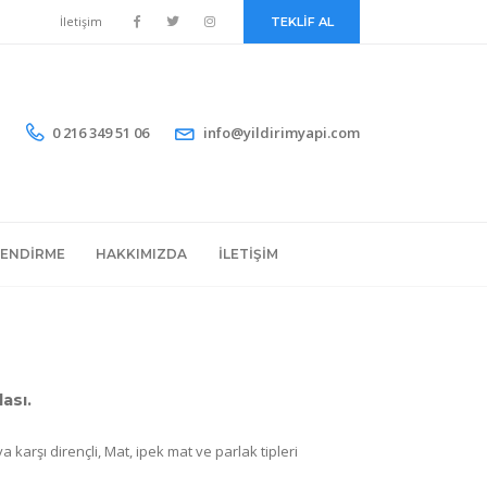
İletişim
TEKLİF AL
0 216 349 51 06
info@yildirimyapi.com
LENDIRME
HAKKIMIZDA
İLETIŞIM
ası.
 karşı dirençli, Mat, ipek mat ve parlak tipleri