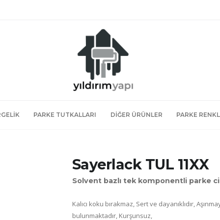
RGELIK
PARKE TUTKALLARI
DIĞER ÜRÜNLER
PARKE RENK
Sayerlack TUL 11XX
Solvent bazlı tek komponentli parke cil
Kalıcı koku bırakmaz, Sert ve dayanıklıdır, Aşınmaya
bulunmaktadır, Kurşunsuz,