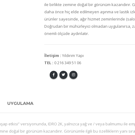
ile birlikte zemine doğal bir görünüm kazandırır. Gö
daha önce hiç elde edilmeyen aşınma ve lastik izlere
ürünler sayesinde, ağır hizmet zeminlerinde (salon
Doğrudan bir mühürleyici olmadan uygulanırsa,
önemli ölçüde aydınlatır.
İletişim :
Yıldırım Yapı
TEL :
0 216 349 51 06
UYGULAMA
 ahşap etkisi” versiyonunda, IDRO 2K, yalnızca yağ ve / veya balmumu ile em
te zemine doğal bir görünüm kazandırır. Görünümle ilgili bu özelliklerin yanı