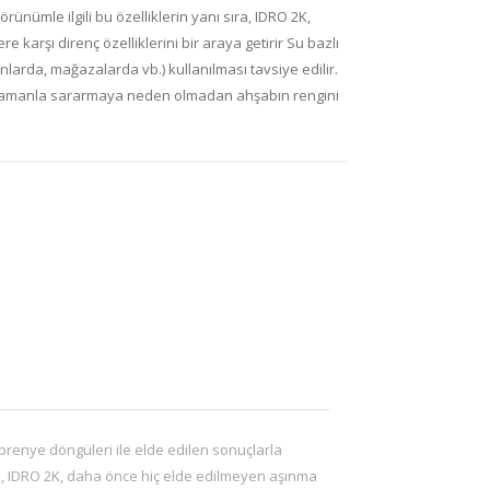
rünümle ilgili bu özelliklerin yanı sıra, IDRO 2K,
 karşı direnç özelliklerini bir araya getirir Su bazlı
larda, mağazalarda vb.) kullanılması tavsiye edilir.
 zamanla sararmaya neden olmadan ahşabın rengini
prenye döngüleri ile elde edilen sonuçlarla
 sıra, IDRO 2K, daha önce hiç elde edilmeyen aşınma