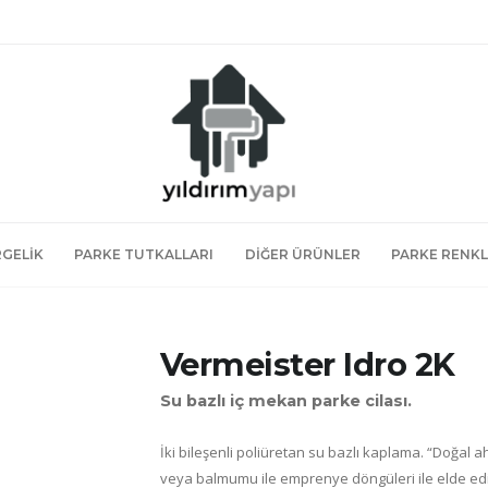
RGELIK
PARKE TUTKALLARI
DIĞER ÜRÜNLER
PARKE RENK
Vermeister Idro 2K
Su bazlı iç mekan parke cilası.
İki bileşenli poliüretan su bazlı kaplama. “Doğal 
veya balmumu ile emprenye döngüleri ile elde edilen