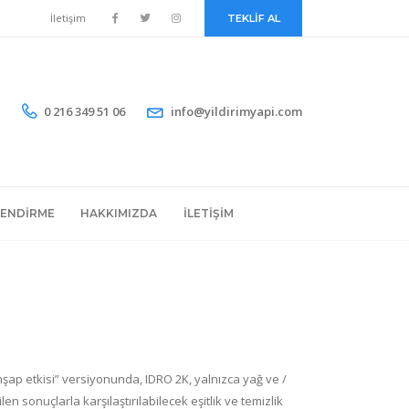
İletişim
TEKLİF AL
0 216 349 51 06
info@yildirimyapi.com
LENDIRME
HAKKIMIZDA
İLETIŞIM
ahşap etkisi” versiyonunda, IDRO 2K, yalnızca yağ ve /
 sonuçlarla karşılaştırılabilecek eşitlik ve temizlik