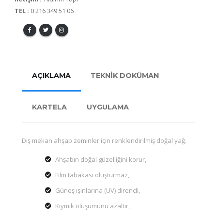
TEL :
0 216 349 51 06
AÇIKLAMA
TEKNİK DOKÜMAN
KARTELA
UYGULAMA
Dış mekan ahşap zeminler için renklendirilmiş doğal yağ.
Ahşabın doğal güzelliğini korur,
Film tabakası oluşturmaz,
Güneş ışınlarına (UV) dirençli,
Kıymık oluşumunu azaltır,