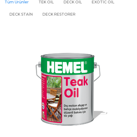
Tüm Ürünler
TEK OIL
DECK OIL
EXOTIC OIL
DECK STAIN
DECK RESTORER