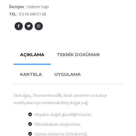
İletişim :
Yıldırım Yapı
TEL :
0 216 349 51 06
AÇIKLAMA
TEKNİK DOKÜMAN
KARTELA
UYGULAMA
Sert ağaç, ThermoWood®, deck zeminler ve bahçe
mobilyaları için renklendirilmiş doğal yağ.
Ahşabın doğal güzelliğini korur,
Film tabakası oluşturmaz,
Güneş ışınlarına (UV) dirençli,